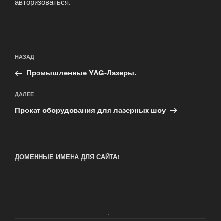
авторизоваться
.
Навигация
Предыдущая
НАЗАД
по
запись:
записям
Промышленные YAG-Лазеры.
Следующая
ДАЛЕЕ
запись
Прокат оборудования для лазерных шоу
ДОМЕННЫЕ ИМЕНА ДЛЯ САЙТА!
.