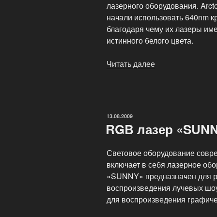
лазерного оборудования. Arct
начали использовать 640nm к
благодаря чему их лазеры им
истинного белого цвета.
Читать далее
«RGB-
лазерные
проекторы
высшего
класса»
ОПУБЛИКОВАНО
13.08.2009
RGB лазер «SUN
Световое оборудование совре
включает в себя лазерное обо
«SUNNY» предназначен для ра
воспроизведения лучевых шоу
для воспроизведения графиче