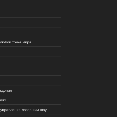
 любой точке мира
аждения
циях
 управления лазерным шоу