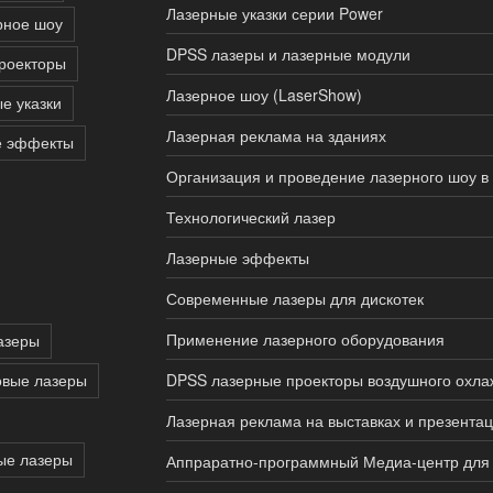
Лазерные указки серии Power
рное шоу
DPSS лазеры и лазерные модули
роекторы
Лазерное шоу (LaserShow)
е указки
Лазерная реклама на зданиях
е эффекты
Организация и проведение лазерного шоу в
Технологический лазер
Лазерные эффекты
Современные лазеры для дискотек
Применение лазерного оборудования
азеры
овые лазеры
DPSS лазерные проекторы воздушного охл
Лазерная реклама на выставках и презента
ые лазеры
Аппраратно-программный Медиа-центр для