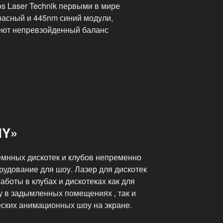
os Laser Technik первыми в мире
расный и 445nm синий модули,
еют непревзойденный баланс
NY»
мнных дискотек и клубов непременно
рудование для шоу. Лазер для дискотек
боты в клубах и дискотеках как для
 в задымленных помещениях , так и
ских анимационных шоу на экране.