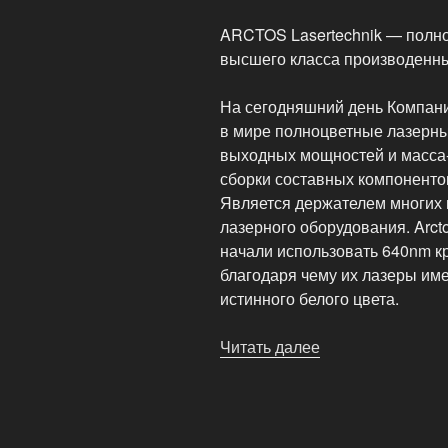
ARCTOS Lasertechnik — полн
высшего класса производенны
На сегодняшний день Компания
в мире полноцветные лазерны
выходных мощностей и масса-
сборки составных компоненто
Является держателем многих 
лазерного оборудования. Arct
начали использовать 640nm к
благодаря чему их лазеры им
истинного белого цвета.
Читать далее
«RGB-
лазерные
проекторы
высшего
класса»