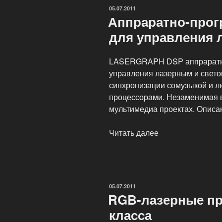
ОПУБЛИКОВАНО
05.07.2011
Аппраратно-прог
для управления 
LASERGRAPH DSP аппраратно
управления лазерным и свет
синхронизации сомузыкой и 
процессорами. Незаменимая 
мультимедиа проектах. Описа
Читать далее
«Аппраратно-
программный
Медиа-
центр
для
ОПУБЛИКОВАНО
05.07.2011
управления
RGB-лазерные п
лазерным
класса
шоу»