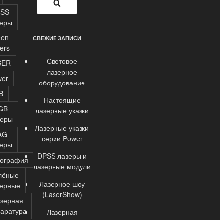
Поиск
PSS
зеры
een
СВЕЖИЕ ЗАПИСИ
ers
Световое
SER
лазерное
wer
оборудование
B
Настоящие
GB
лазерные указки
зеры
Лазерные указки
AG
серии Power
зеры
DPSS лазеры и
лография
лазерные модули
лёные
Лазерное шоу
зерные
(LaserShow)
зерная
аратура
Лазерная