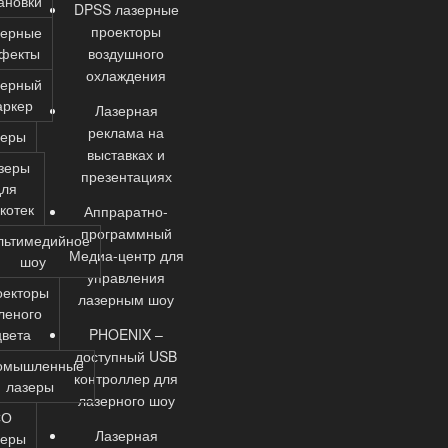
ановки
DPSS лазерные
проекторы
зерные
фекты
воздушного
охлаждения
зерный
аркер
Лазерная
реклама на
зеры
выставках и
зеры
презентациях
для
котек
Аппраратно-
программный
льтимедийное
Медиа-центр для
шоу
управления
оекторы
лазерным шоу
леного
цвета
PHOENIX –
доступный USB
омышленные
контроллер для
лазеры
лазерного шоу
СО
Лазерная
зеры