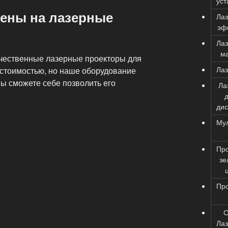
уст
ены на лазерные
Ла
эф
Ла
м
ачественные лазерные проекторы для
Ла
 стоимостью, но наше оборудование
ы сможете себе позволить его
Ла
дис
Му
Пр
зе
Пр
Ла