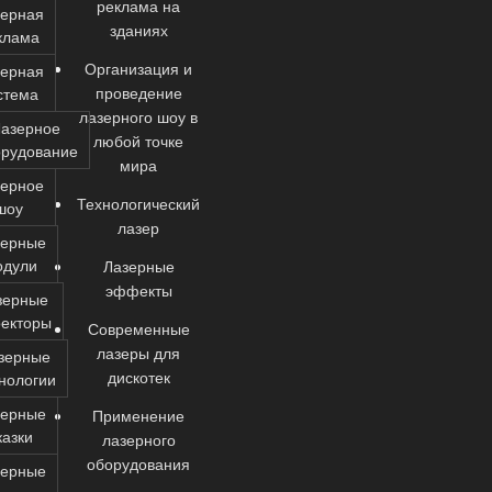
реклама на
зерная
зданиях
клама
Организация и
зерная
проведение
стема
лазерного шоу в
азерное
любой точке
орудование
мира
зерное
Технологический
шоу
лазер
зерные
одули
Лазерные
эффекты
зерные
екторы
Современные
лазеры для
зерные
дискотек
нологии
зерные
Применение
казки
лазерного
оборудования
зерные