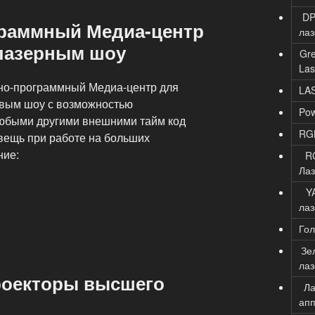
D
раммный Медиа-центр
ла
лазерным шоу
Gr
Las
-программный Медиа-центр для
LA
овым шоу с возможностью
Po
любыми другими внешними тайм код
RG
вещь при работе на больших
ние:
R
Ла
Y
ла
Го
Зе
ла
роекторы высшего
Ла
апп