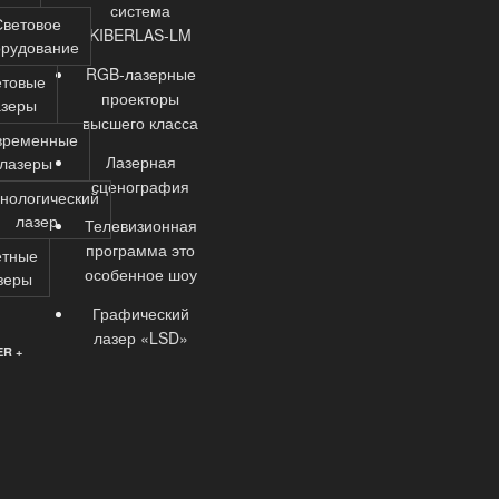
система
Световое
KIBERLAS-LM
орудование
RGB-лазерные
етовые
проекторы
азеры
высшего класса
временные
Лазерная
лазеры
сценография
нологический
лазер
Телевизионная
программа это
етные
особенное шоу
зеры
Графический
лазер «LSD»
R +