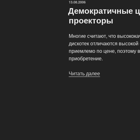
ОПУБЛИКОВАНО
13.08.2006
Демократичные ц
проекторы
Многие считают, что высокок
дискотек отличаются высокой
приемлемо по цене, поэтому в
приобретение.
Читать далее
«Демократичные
цены
на
лазерные
проекторы»