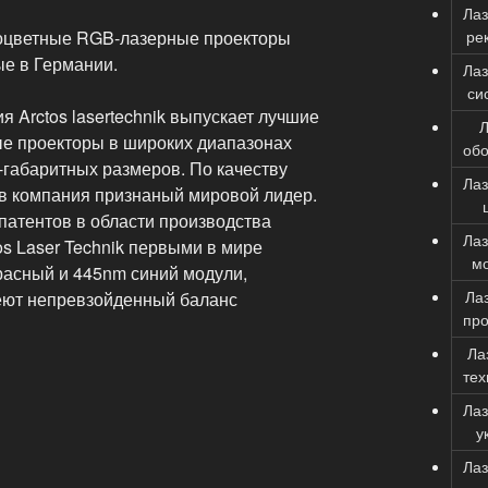
Ла
ре
оцветные RGB-лазерные проекторы
е в Германии.
Ла
си
 Arctos lasertechnik выпускает лучшие
Л
е проекторы в широких диапазонах
об
габаритных размеров. По качеству
Ла
в компания признаный мировой лидер.
патентов в области производства
Ла
os Laser Technik первыми в мире
м
расный и 445nm синий модули,
Ла
еют непревзойденный баланс
про
Ла
тех
Ла
у
Ла