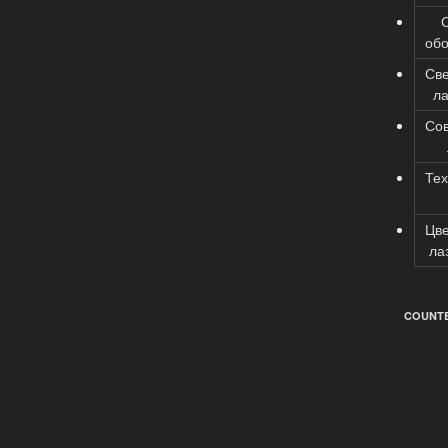
об
Св
л
Со
Тех
Цв
ла
COUNTE