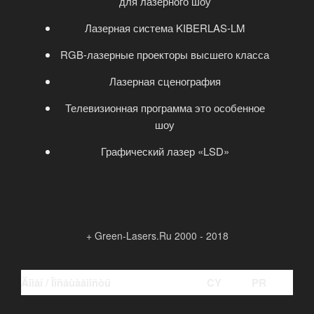
для лазерного шоу
Лазерная система KIBERLAS-LM
RGB-лазерные проекторы высшего класса
Лазерная сценография
Телевизионная программа это особенное
шоу
Графический лазер «LSD»
+ Green-Lasers.Ru 2000 - 2018
Äîìåí / Ïîñåùàåìîñòü
CY
PR