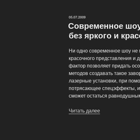
лазерных
шоу»
ОПУБЛИКОВАНО
05.07.2009
Современное шоу
без яркого и кра
Ни одно современное шоу не м
красочного представления и д
фактор позволяет придать ос
методов создавать такое зав
лазерные установки, при пом
потрясающее спецэффекты, ист
сможет остаться равнодушны
Читать далее
«Современное
шоу
не
может