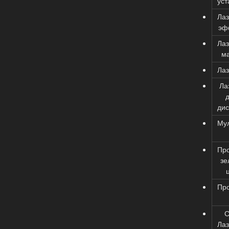
уст
Ла
эф
Ла
м
Ла
Ла
дис
Му
Пр
зе
Пр
Ла