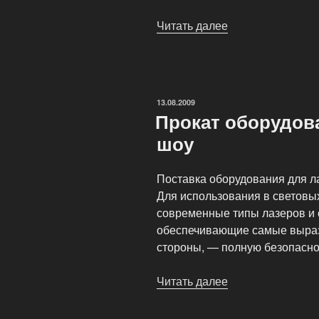
Читать далее
«Организация
и
проведение
лазерного
шоу
ОПУБЛИКОВАНО
13.08.2009
в
Прокат оборудов
любой
шоу
точке
мира»
Поставка оборудования для л
Для использования в светов
современные типы лазеров и с
обеспечивающие самые выраз
стороны, — полную безопаснос
Читать далее
«Прокат
оборудования
для