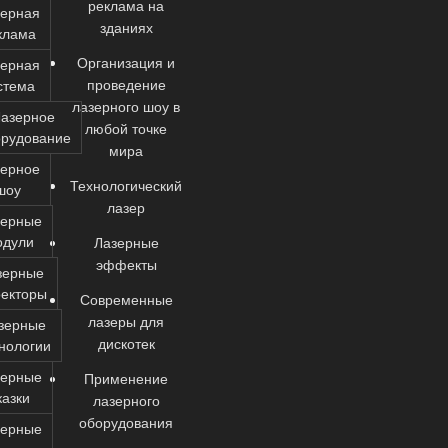
реклама на
зерная
зданиях
клама
Организация и
зерная
проведение
стема
лазерного шоу в
азерное
любой точке
орудование
мира
зерное
Технологический
шоу
лазер
зерные
одули
Лазерные
эффекты
зерные
екторы
Современные
лазеры для
зерные
дискотек
нологии
зерные
Применение
казки
лазерного
оборудования
зерные