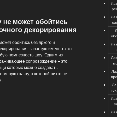
Ла
ре
Ла
 не может обойтись
си
сочного декорирования
Л
об
ожет обойтись без яркого и
Ла
екорирования, зачастую именно этот
обую помпезность шоу. Одним из
Ла
ораживающее сопровождение – это
м
ощи которых можно создавать
Ла
инную сказку, к которой никто не
про
м.
Ла
тех
Ла
у
Ла