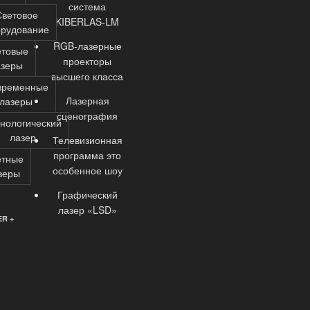
система
Световое
KIBERLAS-LM
орудование
RGB-лазерные
етовые
проекторы
азеры
высшего класса
временные
Лазерная
лазеры
сценография
нологический
лазер
Телевизионная
программа это
етные
особенное шоу
зеры
Графический
лазер «LSD»
R +