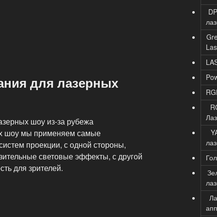
D
ла
Gr
Las
LA
Po
ания для лазерных
RG
R
Ла
азерных шоу из-за рубежа
Y
ых шоу мы применяем самые
ла
истем проекции, с одной стороны,
ительные световые эффекты, с другой
Го
ть для зрителей.
Зе
ла
Ла
апп