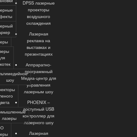
ановки
DPSS лазерные
проекторы
зерные
фекты
воздушного
охлаждения
зерный
аркер
Лазерная
реклама на
зеры
выставках и
зеры
презентациях
для
котек
Аппраратно-
программный
льтимедийное
Медиа-центр для
шоу
управления
оекторы
лазерным шоу
леного
цвета
PHOENIX –
доступный USB
омышленные
контроллер для
лазеры
лазерного шоу
СО
Лазерная
зеры