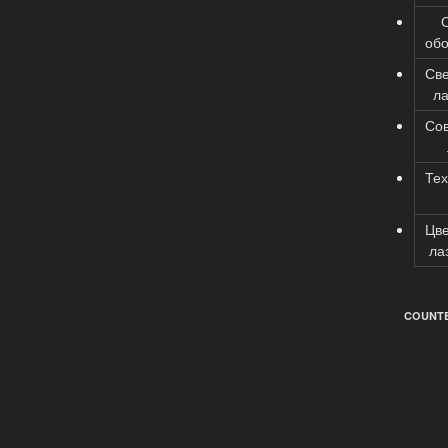
об
Св
л
Со
Тех
Цв
ла
COUNTE