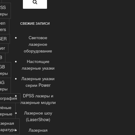
Поиск
PSS
зеры
een
СВЕЖИЕ ЗАПИСИ
ers
Световое
SER
лазерное
wer
оборудование
B
Настоящие
GB
лазерные указки
зеры
Лазерные указки
AG
серии Power
зеры
DPSS лазеры и
лография
лазерные модули
лёные
Лазерное шоу
зерные
(LaserShow)
зерная
аратура
Лазерная