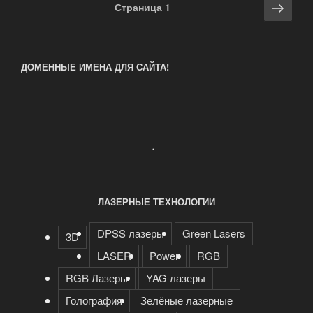
Навигация
Сле
Страница
1
по
стра
записям
ДОМЕННЫЕ ИМЕНА ДЛЯ САЙТА!
.
ЛАЗЕРНЫЕ ТЕХНОЛОГИИ
DPSS лазеры
Green Lasers
3D
LASER
Power
RGB
RGB Лазеры
YAG лазеры
Голография
Зелёные лазерные