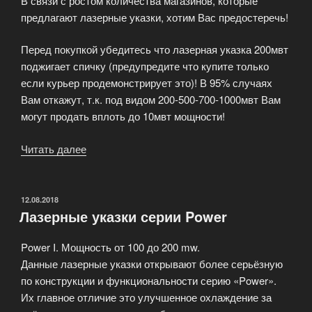
В связи с ростом количества магазинов, которые
предлагают лазерные указки, хотим Вас предостеречь!
Перед покупкой убедитесь что лазерная указка 200мвт
поджигает спичку (предупредите что купите только
если курьер продемонстрирует это)! В 95% случаях
Вам откажут, т.к. под видом 200-500-700-1000мвт Вам
могут продать вплоть до 10мвт мощности!
Читать далее
«Настоящие
лазерные
указки»
ОПУБЛИКОВАНО
12.08.2018
Лазерные указки серии Power
Power I. Мощность от 100 до 200 mw.
Данные лазерные указки открывают более серьёзную
по конструкции и функциональности серию «Power».
Их главное отличие это улучшенное охлаждение за