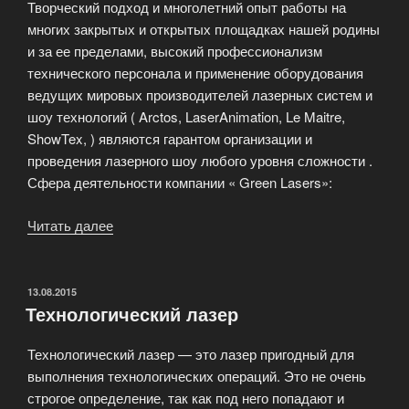
Творческий подход и многолетний опыт работы на
многих закрытых и открытых площадках нашей родины
и за ее пределами, высокий профессионализм
технического персонала и применение оборудования
ведущих мировых производителей лазерных систем и
шоу технологий ( Arctos, LaserAnimation, Le Maitre,
ShowTex, ) являются гарантом организации и
проведения лазерного шоу любого уровня сложности .
Сфера деятельности компании « Green Lasers»:
Читать далее
«Организация
и
проведение
лазерного
ОПУБЛИКОВАНО
13.08.2015
Технологический лазер
шоу
в
Технологический лазер — это лазер пригодный для
любой
выполнения технологических операций. Это не очень
точке
строгое определение, так как под него попадают и
мира»