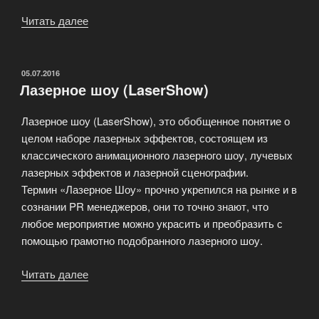
Читать далее
«DPSS
лазеры
и
лазерные
ОПУБЛИКОВАНО
05.07.2016
Лазерное шоу (LaserShow)
модули»
Лазерное шоу (LaserShow), это обобщенное понятие о
целом наборе лазерных эффектов, состоящем из
классического анимационного лазерного шоу, лучевых
лазерных эффектов и лазерной сценографии.
Термин «Лазерное Шоу» прочно укрепился на рынке и в
сознании PR менеджеров, они то точно знают, что
любое мероприятие можно украсить и преобразить с
помощью грамотно подобранного лазерного шоу.
Читать далее
«Лазерное
шоу
(LaserShow)»