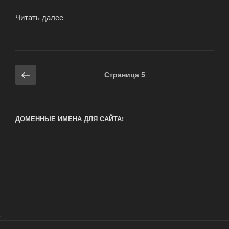
Читать далее
«Лаборатория
ЛазерСофт
компании
АБФ»
Навигация
Предыдущая
Страница
5
по
страница
записям
ДОМЕННЫЕ ИМЕНА ДЛЯ САЙТА!
.