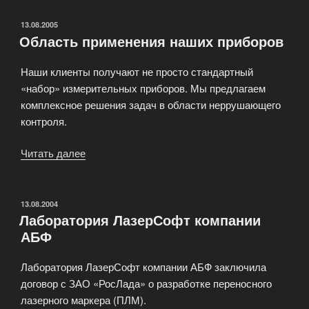
трехмерный
лазерный
ОПУБЛИКОВАНО
13.08.2005
Область применения наших приборов
маркер
снижена
Наши клиенты получают не просто стандартный
на
«набор» измерительных приборов. Мы предлагаем
15%»
комплексное решения задач в области неррушающего
контроля.
Читать далее
«Область
применения
наших
приборов»
ОПУБЛИКОВАНО
13.08.2004
Лаборатория ЛазерСофт компании
АБФ
Лаборатория ЛазерСофт компании АБФ заключила
договор с ЗАО «РосЛада» о разработке переносного
лазерного маркера (ПЛМ).