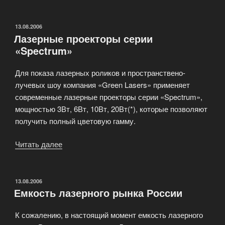
ZWG
Industrial
Engineering
ОПУБЛИКОВАНО
13.08.2006
Лазерные проекторы серии
GmbH»
«Spectrum»
Для показа лазерных роликов и пространствено-
лучевых шоу компания «Green Lasers» применяет
современные лазерные проекторы серии «Spectrum»,
мощностью 3Вт, 6Вт, 10Вт, 20Вт(*), которые позволяют
получить полный цветовую гамму.
Читать далее
«Лазерные
проекторы
серии
«Spectrum»»
ОПУБЛИКОВАНО
13.08.2006
Емкость лазерного рынка России
К сожалению, в настоящий момент емкость лазерного