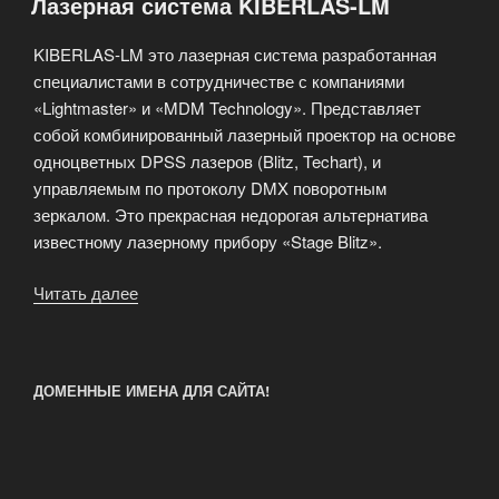
Лазерная система KIBERLAS-LM
для
управления
KIBERLAS-LM это лазерная система разработанная
лазерным
специалистами в сотрудничестве с компаниями
шоу»
«Lightmaster» и «MDM Technology». Представляет
собой комбинированный лазерный проектор на основе
одноцветных DPSS лазеров (Blitz, Techart), и
управляемым по протоколу DMX поворотным
зеркалом. Это прекрасная недорогая альтернатива
известному лазерному прибору «Stage Blitz».
Читать далее
«Лазерная
система
KIBERLAS-
LM»
ДОМЕННЫЕ ИМЕНА ДЛЯ САЙТА!